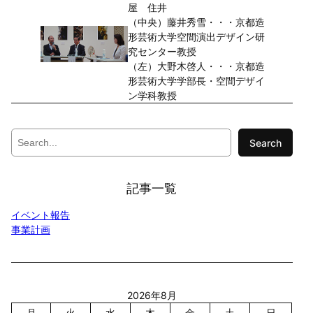
屋 住井
（中央）藤井秀雪・・・京都造
形芸術大学空間演出デザイン研
究センター教授
（左）大野木啓人・・・京都造
形芸術大学学部長・空間デザイ
ン学科教授
S
Search
e
a
r
記事一覧
c
h
イベント報告
事業計画
2026年8月
月
火
水
木
金
土
日