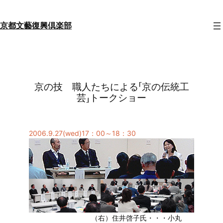
内
容
京都文藝復興倶楽部
を
ス
キ
ッ
プ
京の技 職人たちによる「京の伝統工
芸」トークショー
2006.9.27(wed)17：00～18：30
（右）住井啓子氏・・・小丸