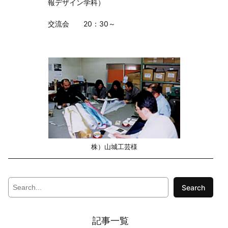
報デザイン学科）
交流会 20：30～
株）山城工芸様
S
Search
e
a
r
記事一覧
c