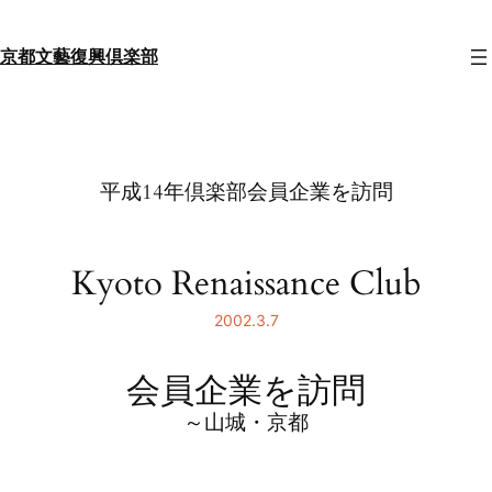
内
容
京都文藝復興倶楽部
を
ス
キ
ッ
プ
平成14年倶楽部会員企業を訪問
Kyoto Renaissance Club
2002.3.7
会員企業を訪問
～山城・京都