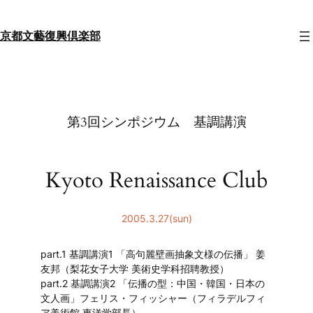
内
容
京都文藝復興倶楽部
を
ス
キ
ッ
プ
第3回シンポジウム 基調講演
Kyoto Renaissance Club
2005.3.27(sun)
part.1 基調講演1 「高句麗壁画抽象文様の伝播」 姜
友邦（梨花女子大学 美術史学科招聘教授）
part.2 基調講演2 「伝播の型：中国・韓国・日本の
文人画」フェリス・フィッシャー（フィラデルフィ
ア美術館 東洋学部長）