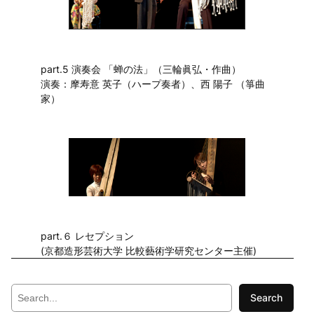
part.5 演奏会 「蝉の法」（三輪眞弘・作曲）
演奏：摩寿意 英子（ハープ奏者）、西 陽子 （箏曲
家）
part.６ レセプション
(京都造形芸術大学 比較藝術学研究センター主催)
S
Search
e