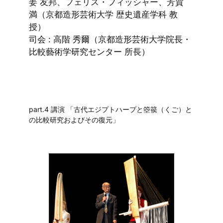
姜 友邦、フェリス・フィッシャー、芳賀
満（京都造形芸術大学 歴史遺産学科 教
授）
司会 : 高階 秀爾（京都造形芸術大学院長・
比較藝術学研究センター 所長）
part.4 講演 「古代エジプトハープと箜篌（くご）と
の比較研究およびその復元」