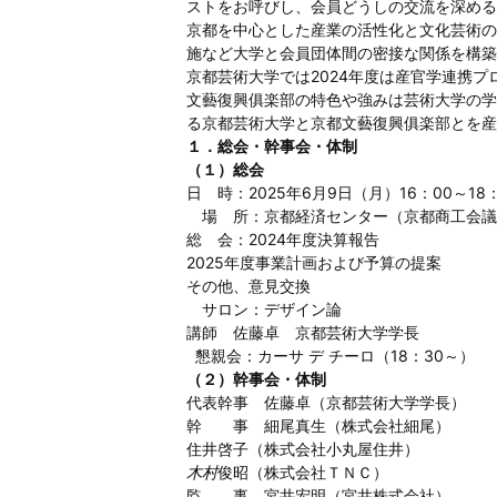
ストをお呼びし、会員どうしの交流を深める
京都を中心とした産業の活性化と文化芸術の
施など大学と会員団体間の密接な関係を構築
京都芸術大学では2024年度は産官学連携プロ
文藝復興俱楽部の特色や強みは芸術大学の学
る京都芸術大学と京都文藝復興俱楽部とを産
１．総会・幹事会・体制
（１）総会
日 時：2025年6月9日（月）16：00～18：
場 所：京都経済センター（京都商工会議
総 会：2024年度決算報告
2025年度事業計画および予算の提案
その他、意見交換
サロン：デザイン論
講師 佐藤卓 京都芸術大学学長
懇親会：カーサ デ チーロ（18：30～）
（２）幹事会・体制
代表幹事 佐藤卓（京都芸術大学学長）
幹 事 細尾真生（株式会社細尾）
住井啓子（株式会社小丸屋住井）
木村
俊昭（株式会社ＴＮＣ）
監 事 宮井宏明（宮井株式会社）