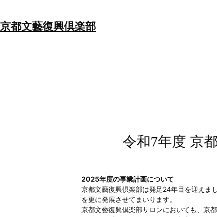
内
容
京都文藝復興倶楽部
を
ス
キ
ッ
プ
令和7年度 京
2025年度の事業計画について
京都文藝復興倶楽部は発足24年目を迎えまし
を更に発展させてまいります。
京都文藝復興倶楽部サロンにおいても、京都