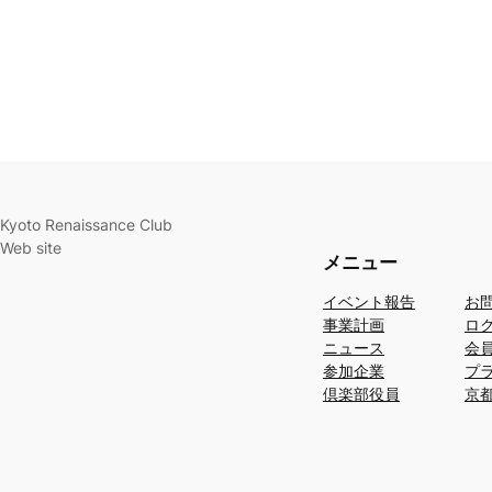
Kyoto Renaissance Club
Web site
メニュー
イベント報告
お
事業計画
ロ
ニュース
会
参加企業
プ
倶楽部役員
京