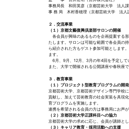
事務局長 和田英彦（京都芸術大学 法人課
事 務 局 木村香穂理（京都芸術大学 法人
２．交流事業
（１）京都文藝復興倶楽部サロンの開催
各会員が興味のあるものを企画提案する形
たします。サロンは可能な範囲で各会員の持
ら紹介された方もゲスト参加可能とします。
ます。
6月、9月、12月、3月の年4回を予定して
また、大学で開催される公開講座や春秋座で
３．教育事業
（１）プロジェクト型教育プログラムの開発
京都芸術大学、京都芸術デザイン専門学校に
貢献し、加えて芸術教育の社会実装を具現化
育プログラムを実施します。
連携を希望される会員の方は事務局にお声が
（２）京都芸術大学正課科目への協力
京都芸術大学の求めに応じ、会員が講師とし
（３）キャリア教育・採用活動への支援