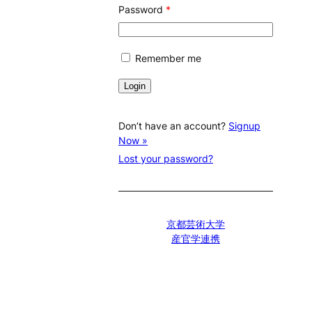
Password
*
Remember me
Don’t have an account?
Signup
Now »
Lost your password?
京都芸術大学
産官学連携