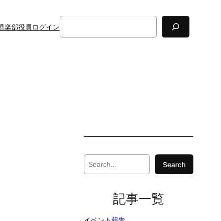
検
倶楽部役員
ログイン
索
S
Search
e
a
r
記事一覧
c
h
イベント報告